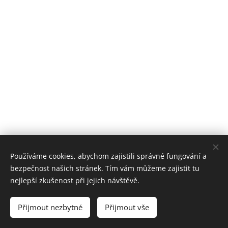
Používáme cookies, abychom zajistili správné fungování a
bezpečnost našich stránek. Tím vám můžeme zajistit tu
nejlepší zkušenost při jejich návštěvě.
© 2023 Aromaterapie Kvítek. Všechna práva vyhrazena.
Přijmout nezbytné
Přijmout vše
Vytvořeno službou
Webnode
Cookies