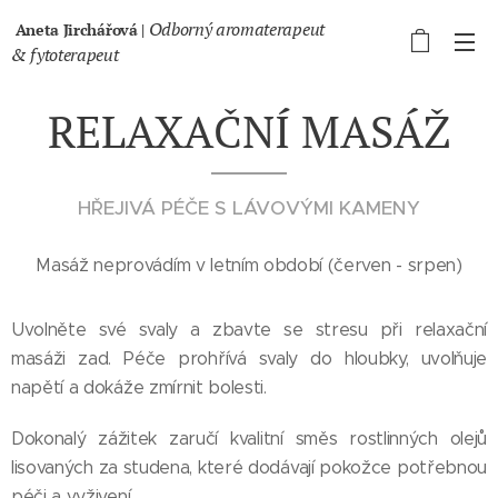
Odborný aromaterapeut
Aneta Jirchářová |
& fytoterapeut
RELAXAČNÍ MASÁŽ
HŘEJIVÁ PÉČE S LÁVOVÝMI KAMENY
Masáž neprovádím v letním období (červen - srpen)
Uvolněte své svaly a zbavte se stresu při relaxační
masáži zad. Péče prohřívá svaly do hloubky, uvolňuje
napětí a dokáže zmírnit bolesti.
Dokonalý zážitek zaručí kvalitní směs rostlinných olejů
lisovaných za studena, které dodávají pokožce potřebnou
péči a vyživení.