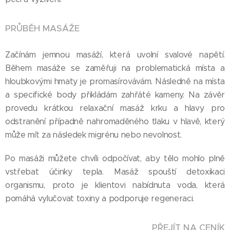
PRŮBĚH MASÁŽE
Začínám jemnou masáží, která uvolní svalové napětí.
Během masáže se zaměřuji na problematická místa a
hloubkovými hmaty je promasírovávám. Následně na místa
a specifické body přikládám zahřáté kameny. Na závěr
provedu krátkou relaxační masáž krku a hlavy pro
odstranění případně nahromaděného tlaku v hlavě, který
může mít za následek migrénu nebo nevolnost.
Po masáži můžete chvíli odpočívat, aby tělo mohlo plně
vstřebat účinky tepla. Masáž spouští detoxikaci
organismu, proto je klientovi nabídnuta voda, která
pomáhá vylučovat toxiny a podporuje regeneraci.
PŘEJÍT NA
CENÍK