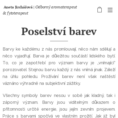
Odborný aromaterapeut
Aneta Jirchářová |
& fytoterapeut
Poselství barev
Barvy ke každému z nás promlouvají, něco nám sdělují a
něco vyjadřují. Barva je důležitou součástí lidského bytí.
To, co je zapotřebí pro význam barvy je ,,vnímající"
porozovatel. Stejnou barvu každý z nás vnímá jinak. Záleží
na úhlu pohledu. Prožívání barev není však naštěstí
váznáno výhradně na subjektivní zážitky.
Všechny symboly barev nesou v sobě jak kladný, tak i
záporný význam. Barvy jsou viditelným důkazem o
přítomnosti určité energie, jsou jejím zevním projevem.
Práce s barvami spočívá ve vlastním prožití. Jak již byl