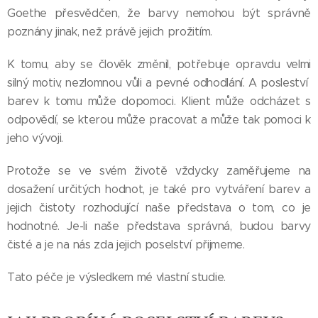
Goethe přesvědčen, že barvy nemohou být správně
poznány jinak, než právě jejich prožitím.
K tomu, aby se člověk změnil, potřebuje opravdu velmi
silný motiv, nezlomnou vůli a pevné odhodlání. A posleství
barev k tomu může dopomoci. Klient může odcházet s
odpovědí, se kterou může pracovat a může tak pomoci k
jeho vývoji.
Protože se ve svém životě vždycky zaměřujeme na
dosažení určitých hodnot, je také pro vytváření barev a
jejich čistoty rozhodující naše představa o tom, co je
hodnotné. Je-li naše představa správná, budou barvy
čisté a je na nás zda jejich poselství přijmeme.
Tato péče je výsledkem mé vlastní studie.