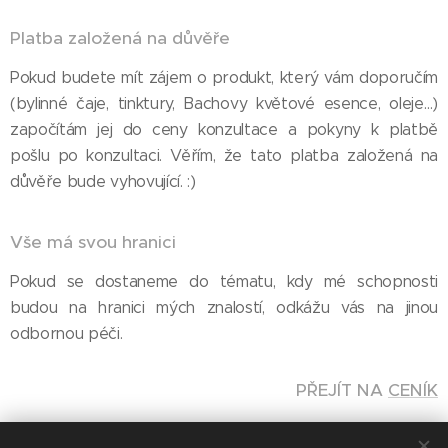
Platba založená na důvěře
Pokud budete mít zájem o produkt, který vám doporučím
(bylinné čaje, tinktury, Bachovy květové esence, oleje…)
započítám jej do ceny konzultace a pokyny k platbě
pošlu po konzultaci. Věřím, že tato platba založená na
důvěře bude vyhovující. :)
Vše má svou hranici
Pokud se dostaneme do tématu, kdy mé schopnosti
budou na hranici mých znalostí, odkážu vás na jinou
odbornou péči.
PŘEJÍT NA
CENÍK
Facebook
SLEDUJ MĚ -
-
Instragram