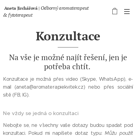
Odborný aromaterapeut
Aneta Jirchářová |
& fytoterapeut
Konzultace
Na vše je možné najít řešení, jen je
potřeba chtít.
Konzultace je možná přes video (Skype, WhatsApp), e-
mail (aneta@aromaterapiekvitek.cz) nebo přes sociální
sítě (FB, IG).
Ne vždy se jedná o konzultaci
Nebojte se, ne vˇsechny vaše dotazy budou spadat pod
konzultaci. Pokud mi napíšete dotaz typu:
Můžu použít