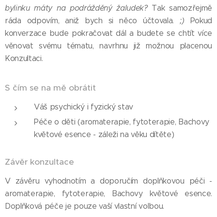
bylinku máty na podrážděný žaludek?
Tak samozřejmě
ráda odpovím, aniž bych si něco účtovala.
;)
Pokud
konverzace bude pokračovat dál a budete se chtít více
věnovat svému tématu, navrhnu již možnou placenou
Konzultaci.
S čím se na mě obrátit
Váš psychický i fyzický stav
Péče o děti (aromaterapie, fytoterapie, Bachovy
květové esence - záleži na věku dítěte)
Závěr konzultace
V závěru vyhodnotím a doporučím doplňkovou péči -
aromaterapie, fytoterapie, Bachovy květové esence.
Doplňková péče je pouze vaší vlastní volbou.