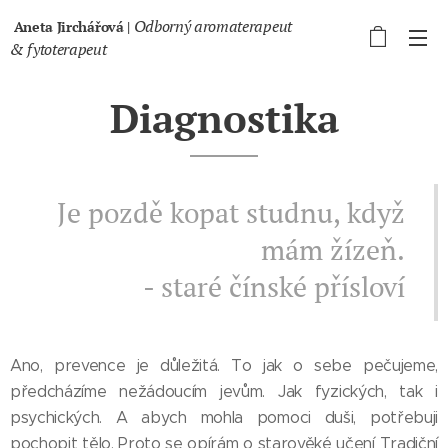
Odborný aromaterapeut
Aneta Jirchářová |
& fytoterapeut
Diagnostika
Je pozdě kopat studnu, když
mám žízeň.
- staré čínské přísloví
Ano, prevence je důležitá. To jak o sebe pečujeme,
předcházíme nežádoucím jevům. Jak fyzických, tak i
psychických. A abych mohla pomoci duši, potřebuji
pochopit tělo. Proto se opírám o starověké učení Tradiční